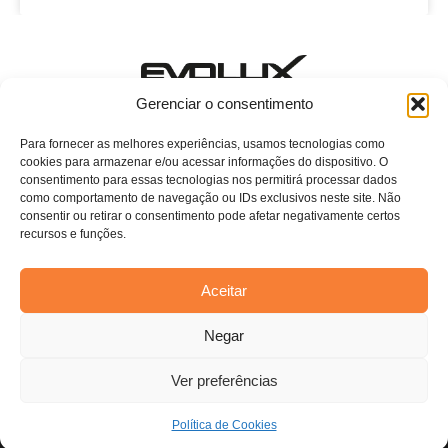
Estamos esperando o seu contato!
Gerenciar o consentimento
E-mail: evoluxcasa@conthey.com.br
Telefone: (11) 2081-7750 ramal 115
Para fornecer as melhores experiências, usamos tecnologias como
cookies para armazenar e/ou acessar informações do dispositivo. O
Home
consentimento para essas tecnologias nos permitirá processar dados
como comportamento de navegação ou IDs exclusivos neste site. Não
Sobre Nós
consentir ou retirar o consentimento pode afetar negativamente certos
recursos e funções.
Persianas
Blog
Aceitar
Contato
Estamos usando cookies para oferecer a você a melhor
Negar
experiência em nosso site.
Você pode saber mais sobre quais cookies estamos usando ou
desativá-los em
configurações
.
Ver preferências
Aceitar
Todos os direitos reservados. Anfi Lab Marketing
Política de Cookies