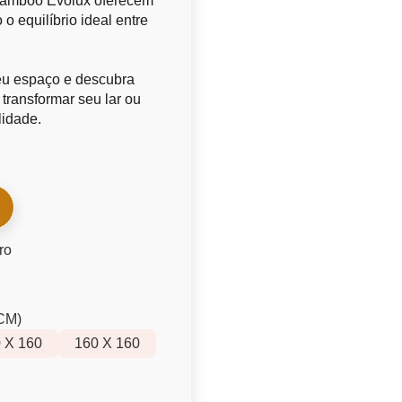
 Bamboo Evolux oferecem
 o equilíbrio ideal entre
eu espaço e descubra
ransformar seu lar ou
lidade.
ro
CM)
 X 160
160 X 160