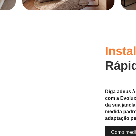
Insta
Rápi
Diga adeus à
com a Evolux,
da sua janel
medida padro
adaptação pe
Como medi