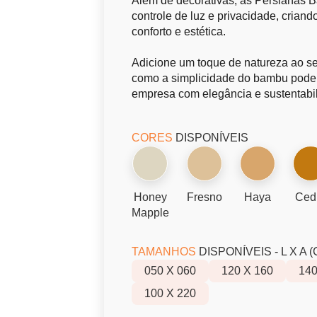
Além de decorativas, as Persianas
controle de luz e privacidade, criando
conforto e estética.
Adicione um toque de natureza ao s
como a simplicidade do bambu pode t
empresa com elegância e sustentabi
CORES
DISPONÍVEIS
Honey
Fresno
Haya
Ced
Mapple
TAMANHOS
DISPONÍVEIS - L X A (
050 X 060
120 X 160
140
100 X 220