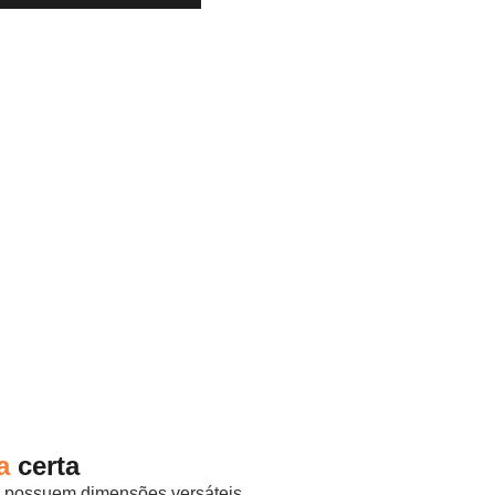
a
certa
 possuem dimensões versáteis,