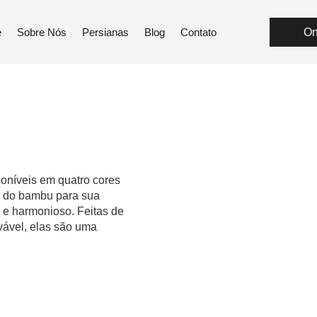
e
Sobre Nós
Persianas
Blog
Contato
On
oníveis em quatro cores
za do bambu para sua
 e harmonioso. Feitas de
vável, elas são uma