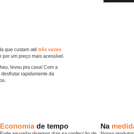
da que custam até
três vezes
 por um preço mais acessível.
heu, levou pra casa! Com a
 desfrutar rapidamente da
os.
Economia
de tempo
Na
medid
Evite aguardar diversos dias na confecção de
Nosso produtos