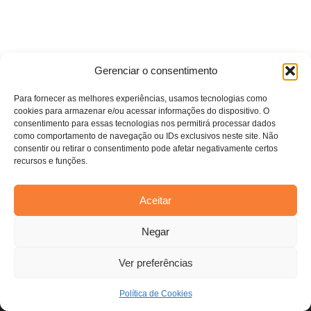
Todos os direitos reservados. Anfi Lab Marketing
Gerenciar o consentimento
Para fornecer as melhores experiências, usamos tecnologias como
cookies para armazenar e/ou acessar informações do dispositivo. O
consentimento para essas tecnologias nos permitirá processar dados
como comportamento de navegação ou IDs exclusivos neste site. Não
consentir ou retirar o consentimento pode afetar negativamente certos
recursos e funções.
Aceitar
Estamos usando cookies para oferecer a você a melhor
Negar
experiência em nosso site.
Você pode saber mais sobre quais cookies estamos usando ou
desativá-los em
configurações
.
Ver preferências
Aceitar
Política de Cookies