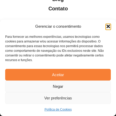
Contato
Gerenciar o consentimento
Para fornecer as melhores experiências, usamos tecnologias como
Todos os direitos reservados. Anfi Lab Marketing
cookies para armazenar e/ou acessar informações do dispositivo. O
consentimento para essas tecnologias nos permitirá processar dados
como comportamento de navegação ou IDs exclusivos neste site. Não
consentir ou retirar o consentimento pode afetar negativamente certos
recursos e funções.
Aceitar
Estamos usando cookies para oferecer a você a melhor
Negar
experiência em nosso site.
Você pode saber mais sobre quais cookies estamos usando ou
desativá-los em
configurações
.
Ver preferências
Aceitar
Política de Cookies