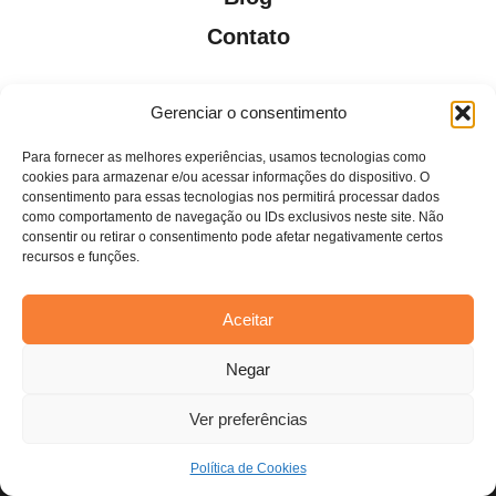
Contato
Gerenciar o consentimento
Para fornecer as melhores experiências, usamos tecnologias como
Todos os direitos reservados. Anfi Lab Marketing
cookies para armazenar e/ou acessar informações do dispositivo. O
consentimento para essas tecnologias nos permitirá processar dados
como comportamento de navegação ou IDs exclusivos neste site. Não
consentir ou retirar o consentimento pode afetar negativamente certos
recursos e funções.
Aceitar
Estamos usando cookies para oferecer a você a melhor
Negar
experiência em nosso site.
Você pode saber mais sobre quais cookies estamos usando ou
desativá-los em
configurações
.
Ver preferências
Aceitar
Política de Cookies