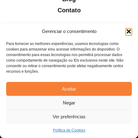
Contato
Gerenciar o consentimento
Para fornecer as melhores experiências, usamos tecnologias como
Todos os direitos reservados. Anfi Lab Marketing
cookies para armazenar e/ou acessar informações do dispositivo. O
consentimento para essas tecnologias nos permitirá processar dados
como comportamento de navegação ou IDs exclusivos neste site. Não
consentir ou retirar o consentimento pode afetar negativamente certos
recursos e funções.
Aceitar
Estamos usando cookies para oferecer a você a melhor
Negar
experiência em nosso site.
Você pode saber mais sobre quais cookies estamos usando ou
desativá-los em
configurações
.
Ver preferências
Aceitar
Política de Cookies