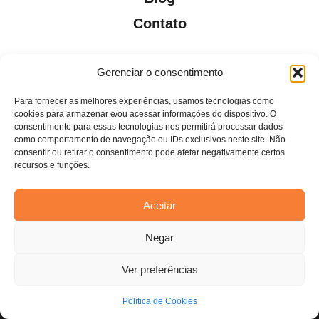
Contato
Gerenciar o consentimento
Para fornecer as melhores experiências, usamos tecnologias como
Todos os direitos reservados. Anfi Lab Marketing
cookies para armazenar e/ou acessar informações do dispositivo. O
consentimento para essas tecnologias nos permitirá processar dados
como comportamento de navegação ou IDs exclusivos neste site. Não
consentir ou retirar o consentimento pode afetar negativamente certos
recursos e funções.
Aceitar
Estamos usando cookies para oferecer a você a melhor
Negar
experiência em nosso site.
Você pode saber mais sobre quais cookies estamos usando ou
desativá-los em
configurações
.
Ver preferências
Aceitar
Política de Cookies