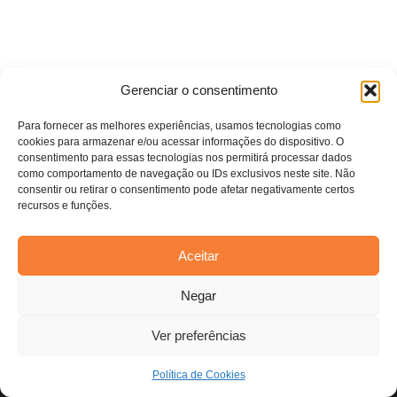
Todos os direitos reservados. Anfi Lab Marketing
Gerenciar o consentimento
Para fornecer as melhores experiências, usamos tecnologias como
cookies para armazenar e/ou acessar informações do dispositivo. O
consentimento para essas tecnologias nos permitirá processar dados
como comportamento de navegação ou IDs exclusivos neste site. Não
consentir ou retirar o consentimento pode afetar negativamente certos
recursos e funções.
Aceitar
Estamos usando cookies para oferecer a você a melhor
Negar
experiência em nosso site.
Você pode saber mais sobre quais cookies estamos usando ou
desativá-los em
configurações
.
Ver preferências
Aceitar
Política de Cookies