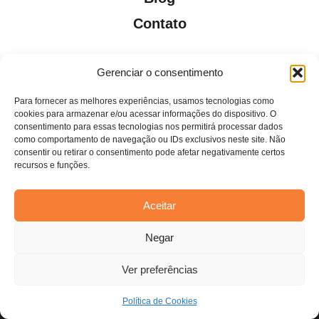
Contato
Gerenciar o consentimento
Para fornecer as melhores experiências, usamos tecnologias como
Todos os direitos reservados. Anfi Lab Marketing
cookies para armazenar e/ou acessar informações do dispositivo. O
consentimento para essas tecnologias nos permitirá processar dados
como comportamento de navegação ou IDs exclusivos neste site. Não
consentir ou retirar o consentimento pode afetar negativamente certos
recursos e funções.
Aceitar
Estamos usando cookies para oferecer a você a melhor
Negar
experiência em nosso site.
Você pode saber mais sobre quais cookies estamos usando ou
desativá-los em
configurações
.
Ver preferências
Aceitar
Política de Cookies