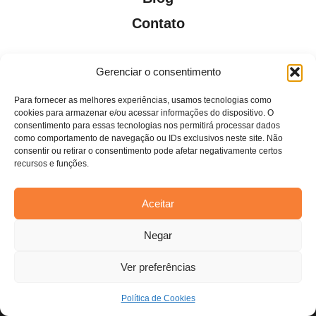
Contato
Gerenciar o consentimento
Para fornecer as melhores experiências, usamos tecnologias como
Todos os direitos reservados. Anfi Lab Marketing
cookies para armazenar e/ou acessar informações do dispositivo. O
consentimento para essas tecnologias nos permitirá processar dados
como comportamento de navegação ou IDs exclusivos neste site. Não
consentir ou retirar o consentimento pode afetar negativamente certos
recursos e funções.
Aceitar
Estamos usando cookies para oferecer a você a melhor
Negar
experiência em nosso site.
Você pode saber mais sobre quais cookies estamos usando ou
desativá-los em
configurações
.
Ver preferências
Aceitar
Política de Cookies