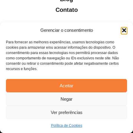
Contato
Gerenciar o consentimento
Para fornecer as melhores experiências, usamos tecnologias como
Todos os direitos reservados. Anfi Lab Marketing
cookies para armazenar e/ou acessar informações do dispositivo. O
consentimento para essas tecnologias nos permitirá processar dados
como comportamento de navegação ou IDs exclusivos neste site. Não
consentir ou retirar o consentimento pode afetar negativamente certos
recursos e funções.
Aceitar
Estamos usando cookies para oferecer a você a melhor
Negar
experiência em nosso site.
Você pode saber mais sobre quais cookies estamos usando ou
desativá-los em
configurações
.
Ver preferências
Aceitar
Política de Cookies