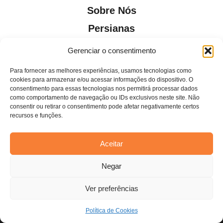
Sobre Nós
Persianas
Blog
Gerenciar o consentimento
Contato
Para fornecer as melhores experiências, usamos tecnologias como
cookies para armazenar e/ou acessar informações do dispositivo. O
consentimento para essas tecnologias nos permitirá processar dados
como comportamento de navegação ou IDs exclusivos neste site. Não
consentir ou retirar o consentimento pode afetar negativamente certos
recursos e funções.
Todos os direitos reservados. Anfi Lab Marketing
Aceitar
Estamos usando cookies para oferecer a você a melhor
Negar
experiência em nosso site.
Você pode saber mais sobre quais cookies estamos usando ou
desativá-los em
configurações
.
Ver preferências
Aceitar
Política de Cookies