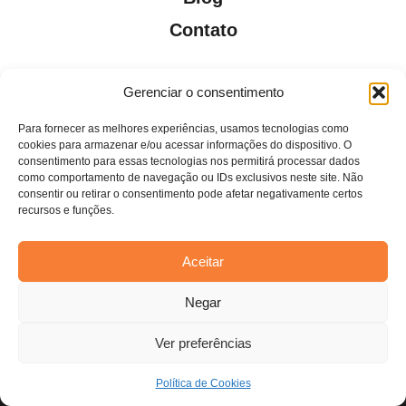
Contato
Gerenciar o consentimento
Para fornecer as melhores experiências, usamos tecnologias como
Todos os direitos reservados. Anfi Lab Marketing
cookies para armazenar e/ou acessar informações do dispositivo. O
consentimento para essas tecnologias nos permitirá processar dados
como comportamento de navegação ou IDs exclusivos neste site. Não
consentir ou retirar o consentimento pode afetar negativamente certos
recursos e funções.
Aceitar
Estamos usando cookies para oferecer a você a melhor
Negar
experiência em nosso site.
Você pode saber mais sobre quais cookies estamos usando ou
desativá-los em
configurações
.
Ver preferências
Aceitar
Política de Cookies