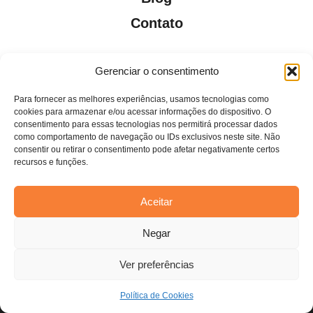
Contato
Gerenciar o consentimento
Para fornecer as melhores experiências, usamos tecnologias como
Todos os direitos reservados. Anfi Lab Marketing
cookies para armazenar e/ou acessar informações do dispositivo. O
consentimento para essas tecnologias nos permitirá processar dados
como comportamento de navegação ou IDs exclusivos neste site. Não
consentir ou retirar o consentimento pode afetar negativamente certos
recursos e funções.
Aceitar
Estamos usando cookies para oferecer a você a melhor
Negar
experiência em nosso site.
Você pode saber mais sobre quais cookies estamos usando ou
desativá-los em
configurações
.
Ver preferências
Aceitar
Política de Cookies