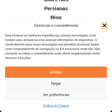
Persianas
Blog
Gerenciar o consentimento
Contato
Para fornecer as melhores experiências, usamos tecnologias como
cookies para armazenar e/ou acessar informações do dispositivo. O
consentimento para essas tecnologias nos permitirá processar dados
como comportamento de navegação ou IDs exclusivos neste site. Não
consentir ou retirar o consentimento pode afetar negativamente certos
Todos os direitos reservados. Anfi Lab Marketing
recursos e funções.
Aceitar
Estamos usando cookies para oferecer a você a melhor
Negar
experiência em nosso site.
Você pode saber mais sobre quais cookies estamos usando ou
desativá-los em
configurações
.
Ver preferências
Aceitar
Política de Cookies