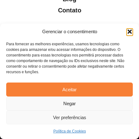
Contato
Gerenciar o consentimento
Para fornecer as melhores experiências, usamos tecnologias como
Todos os direitos reservados. Anfi Lab Marketing
cookies para armazenar e/ou acessar informações do dispositivo. O
consentimento para essas tecnologias nos permitirá processar dados
como comportamento de navegação ou IDs exclusivos neste site. Não
consentir ou retirar o consentimento pode afetar negativamente certos
recursos e funções.
Aceitar
Estamos usando cookies para oferecer a você a melhor
Negar
experiência em nosso site.
Você pode saber mais sobre quais cookies estamos usando ou
desativá-los em
configurações
.
Ver preferências
Aceitar
Política de Cookies