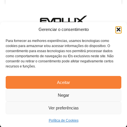
Estamos esperando o seu contato!
Gerenciar o consentimento
E-mail: evoluxcasa@conthey.com.br
Telefone: (11) 2081-7750 ramal 115
Para fornecer as melhores experiências, usamos tecnologias como
cookies para armazenar e/ou acessar informações do dispositivo. O
Home
consentimento para essas tecnologias nos permitirá processar dados
como comportamento de navegação ou IDs exclusivos neste site. Não
Sobre Nós
consentir ou retirar o consentimento pode afetar negativamente certos
recursos e funções.
Persianas
Blog
Aceitar
Contato
Estamos usando cookies para oferecer a você a melhor
Negar
experiência em nosso site.
Você pode saber mais sobre quais cookies estamos usando ou
desativá-los em
configurações
.
Ver preferências
Aceitar
Todos os direitos reservados. Anfi Lab Marketing
Política de Cookies