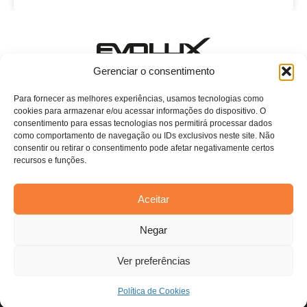
Estamos esperando o seu contato!
Gerenciar o consentimento
E-mail: evoluxcasa@conthey.com.br
Telefone: (11) 2081-7750 ramal 115
Para fornecer as melhores experiências, usamos tecnologias como
cookies para armazenar e/ou acessar informações do dispositivo. O
Home
consentimento para essas tecnologias nos permitirá processar dados
como comportamento de navegação ou IDs exclusivos neste site. Não
Sobre Nós
consentir ou retirar o consentimento pode afetar negativamente certos
recursos e funções.
Persianas
Blog
Aceitar
Contato
Estamos usando cookies para oferecer a você a melhor
Negar
experiência em nosso site.
Você pode saber mais sobre quais cookies estamos usando ou
desativá-los em
configurações
.
Ver preferências
Aceitar
Todos os direitos reservados. Anfi Lab Marketing
Política de Cookies