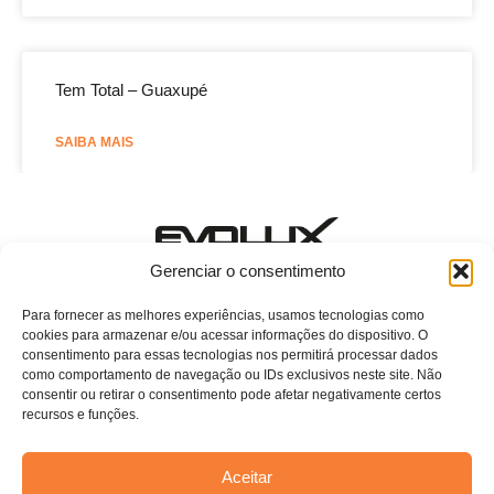
Tem Total – Guaxupé
SAIBA MAIS
Estamos esperando o seu contato!
Gerenciar o consentimento
E-mail: evoluxcasa@conthey.com.br
Telefone: (11) 2081-7750 ramal 115
Para fornecer as melhores experiências, usamos tecnologias como
cookies para armazenar e/ou acessar informações do dispositivo. O
Home
consentimento para essas tecnologias nos permitirá processar dados
como comportamento de navegação ou IDs exclusivos neste site. Não
Sobre Nós
consentir ou retirar o consentimento pode afetar negativamente certos
recursos e funções.
Persianas
Blog
Aceitar