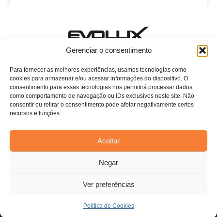
Estamos esperando o seu contato!
Gerenciar o consentimento
E-mail: evoluxcasa@conthey.com.br
Telefone: (11) 2081-7750 ramal 115
Para fornecer as melhores experiências, usamos tecnologias como
cookies para armazenar e/ou acessar informações do dispositivo. O
Home
consentimento para essas tecnologias nos permitirá processar dados
como comportamento de navegação ou IDs exclusivos neste site. Não
Sobre Nós
consentir ou retirar o consentimento pode afetar negativamente certos
recursos e funções.
Persianas
Blog
Aceitar
Contato
Estamos usando cookies para oferecer a você a melhor
Negar
experiência em nosso site.
Você pode saber mais sobre quais cookies estamos usando ou
desativá-los em
configurações
.
Ver preferências
Aceitar
Todos os direitos reservados. Anfi Lab Marketing
Política de Cookies