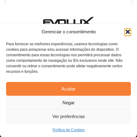
Estamos esperando o seu contato!
Gerenciar o consentimento
E-mail: evoluxcasa@conthey.com.br
Telefone: (11) 2081-7750 ramal 115
Para fornecer as melhores experiências, usamos tecnologias como
cookies para armazenar e/ou acessar informações do dispositivo. O
Home
consentimento para essas tecnologias nos permitirá processar dados
como comportamento de navegação ou IDs exclusivos neste site. Não
Sobre Nós
consentir ou retirar o consentimento pode afetar negativamente certos
recursos e funções.
Persianas
Blog
Aceitar
Contato
Estamos usando cookies para oferecer a você a melhor
Negar
experiência em nosso site.
Você pode saber mais sobre quais cookies estamos usando ou
desativá-los em
configurações
.
Ver preferências
Aceitar
Todos os direitos reservados. Anfi Lab Marketing
Política de Cookies