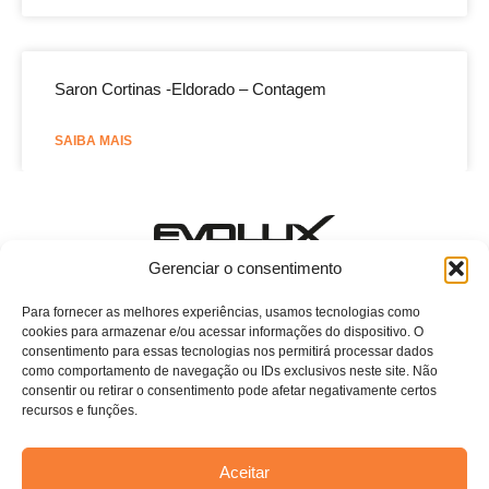
Saron Cortinas -Eldorado – Contagem
SAIBA MAIS
Estamos esperando o seu contato!
Gerenciar o consentimento
E-mail: evoluxcasa@conthey.com.br
Telefone: (11) 2081-7750 ramal 115
Para fornecer as melhores experiências, usamos tecnologias como
cookies para armazenar e/ou acessar informações do dispositivo. O
Home
consentimento para essas tecnologias nos permitirá processar dados
como comportamento de navegação ou IDs exclusivos neste site. Não
Sobre Nós
consentir ou retirar o consentimento pode afetar negativamente certos
recursos e funções.
Persianas
Blog
Aceitar