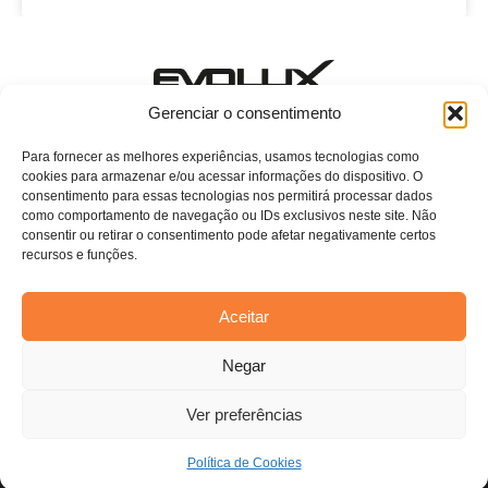
Estamos esperando o seu contato!
Gerenciar o consentimento
E-mail: evoluxcasa@conthey.com.br
Telefone: (11) 2081-7750 ramal 115
Para fornecer as melhores experiências, usamos tecnologias como
cookies para armazenar e/ou acessar informações do dispositivo. O
Home
consentimento para essas tecnologias nos permitirá processar dados
como comportamento de navegação ou IDs exclusivos neste site. Não
Sobre Nós
consentir ou retirar o consentimento pode afetar negativamente certos
recursos e funções.
Persianas
Blog
Aceitar
Contato
Estamos usando cookies para oferecer a você a melhor
Negar
experiência em nosso site.
Você pode saber mais sobre quais cookies estamos usando ou
desativá-los em
configurações
.
Ver preferências
Aceitar
Todos os direitos reservados. Anfi Lab Marketing
Política de Cookies